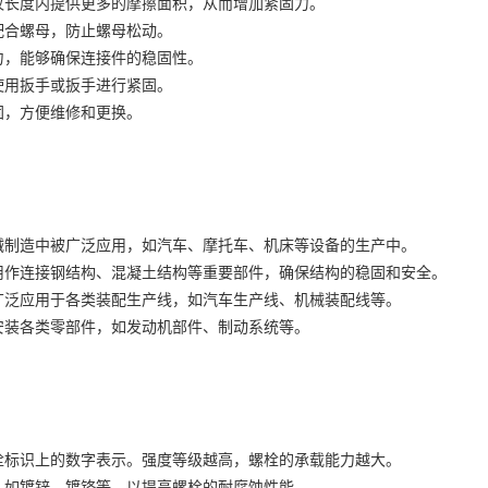
螺纹长度内提供更多的摩擦面积，从而增加紧固力。
配合螺母，防止螺母松动。
力，能够确保连接件的稳固性。
使用扳手或扳手进行紧固。
固，方便维修和更换。
机械制造中被广泛应用，如汽车、摩托车、机床等设备的生产中。
被用作连接钢结构、混凝土结构等重要部件，确保结构的稳固和安全。
被广泛应用于各类装配生产线，如汽车生产线、机械装配线等。
和安装各类零部件，如发动机部件、制动系统等。
：
螺栓标识上的数字表示。强度等级越高，螺栓的承载能力越大。
层，如镀锌、镀铬等，以提高螺栓的耐腐蚀性能。