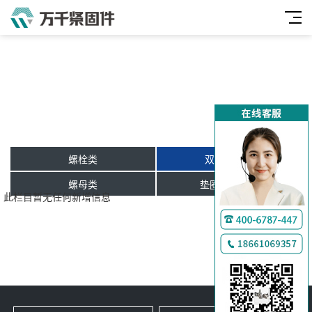
螺栓类
双头牙条类
万
千
螺母类
垫圈及挡圈类
此栏目暂无任何新增信息
工
品