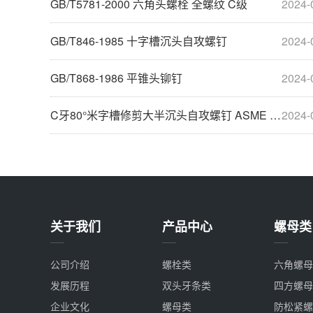
GB/T5781-2000 六角头螺栓 全螺纹 C级
2024-
GB/T846-1985 十字槽沉头自攻螺钉
2024-
GB/T868-1986 平锥头铆钉
2024-
C牙80°米字槽修剪大半沉头自攻螺钉 ASME B18.6.3
2024-
关于我们
产品中心
螺母类
公司介绍
螺栓类
六角螺母
发展历程
双头牙条类
四方螺母
企业文化
螺母类
防松紧螺