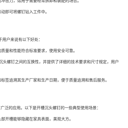
大的冲击力，适用于需要经常拆卸和装配的场合。
转动即可将螺钉钻入工件中。
用对于用户来说有以下好处：
钉的质量和性能符合标准要求，使用安全可靠。
号的开槽沉头螺钉之间的互换性，并提供了详细的技术要求和尺寸规定，用户
记和标签追溯其生产厂家和生产日期，便于质量追溯和售后服务。
万
千
有广泛的应用。以下是开槽沉头螺钉的一些典型使用场景：
工
其头部开槽能够隐藏在家具表面，美观大方。
品