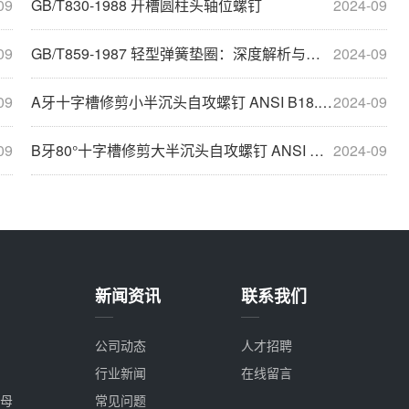
09
GB/T830-1988 开槽圆柱头轴位螺钉
2024-09
09
GB/T859-1987 轻型弹簧垫圈：深度解析与应用
2024-09
09
A牙十字槽修剪小半沉头自攻螺钉 ANSI B18.6.4
2024-09
09
B牙80°十字槽修剪大半沉头自攻螺钉 ANSI B18.6.3
2024-09
新闻资讯
联系我们
公司动态
人才招聘
行业新闻
在线留言
母
常见问题