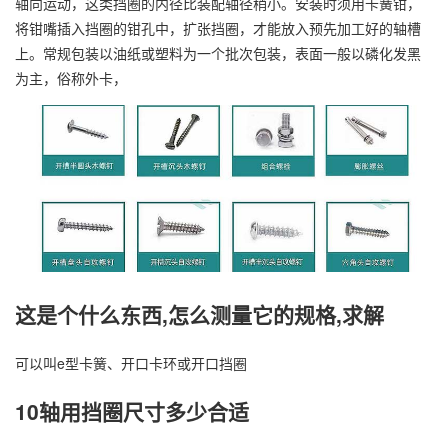
轴向运动，这类挡圈的内径比装配轴径稍小。安装时须用卡簧钳，
将钳嘴插入挡圈的钳孔中，扩张挡圈，才能放入预先加工好的轴槽
上。常规包装以油纸或塑料为一个批次包装，表面一般以磷化发黑
为主，俗称外卡，
这是个什么东西,怎么测量它的规格,求解
可以叫e型卡簧、开口卡环或开口挡圈
10轴用挡圈尺寸多少合适