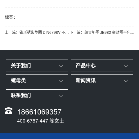
标签：
上一篇：
锥形锯齿垫圈 DIN6798V 不锈钢（304/316）碳钢 合金钢
下一篇：
组合垫圈 JB982 密封圈半包组合垫 丁腈橡胶
关于我们
产品中心
螺母类
新闻资讯
联系我们
18661069357
400-6787-447 陈女士