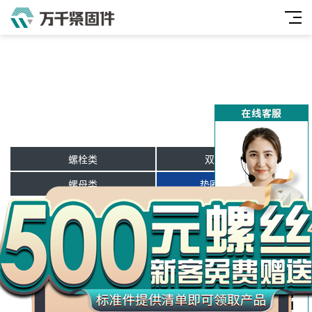
螺栓类
双头牙条类
万
千
螺母类
垫圈及挡圈类
工
品