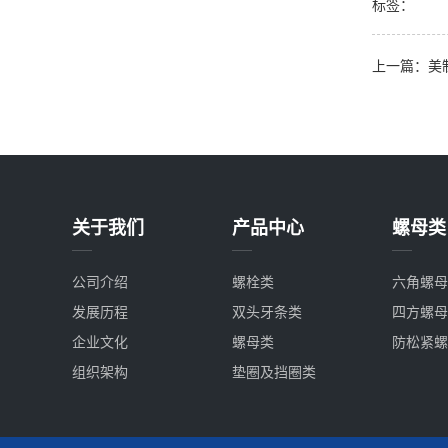
标签：
上一篇：
美
关于我们
产品中心
螺母类
公司介绍
螺栓类
六角螺母
发展历程
双头牙条类
四方螺母
企业文化
螺母类
防松紧螺
组织架构
垫圈及挡圈类