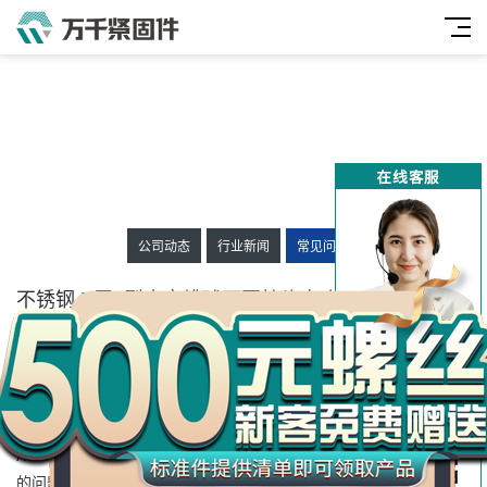
公司动态
行业新闻
常见问题
万
千
不锈钢 B牙II型十字槽球面圆柱头自攻螺钉
工
ASME/ANSI B18.6.4
品
发布时间：2025-11-14 09:53:35
人气：
271
来源：万千紧固件
大家好今天来介绍不锈钢 B牙II型十字槽球面圆柱头自攻螺钉
ASME/ANSI B18.6.4(螺丝分沉头,平头,盘头,圆头它们有什么区别呢)
的问题，以下是万千紧固件小编对此问题的归纳整理，来看看吧。