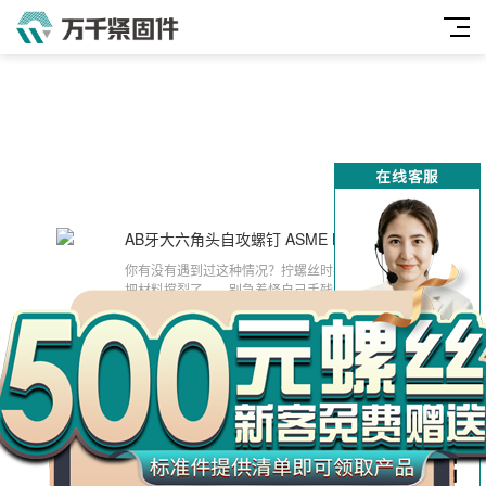
AB牙大六角头自攻螺钉 ASME B18.6.3实战指南
2025-04-25
万
你有没有遇到过这种情况？拧螺丝时要么打滑，要么
千
把材料撑裂了——​​别急着怪自己手残​​，很可能你压根
没选对螺钉！今天咱就唠唠工业
工
ASME/ANSI B18.2.2 小六角螺母 #10~#10
2025-03-22
品
大家好今天来介绍ASME/ANSI B18.2.2 小六角螺母
#10~#10(ansi b1.20.1)的问题，以下是万千紧固件
小编对此问题的归纳整理，来看看吧。
C276（哈氏合金） 内六角圆柱头全牙螺丝 GB70.1 M8*20
2024-10-24
大家好今天来介绍C276（哈氏合金） 内六角圆柱头