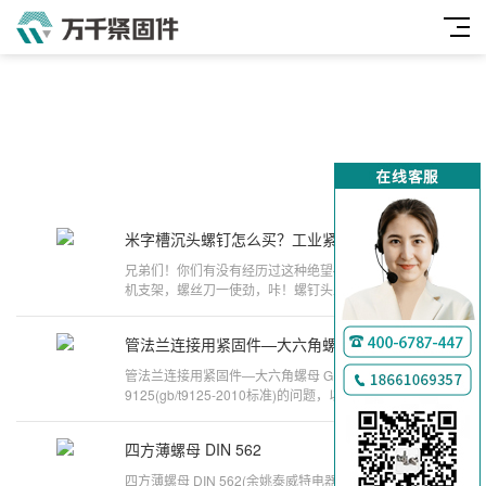
米字槽沉头螺钉怎么买？工业紧固件避坑省8000元秘籍
2025-04-25
万
兄弟们！你们有没有经历过这种绝望——拧个空调外
千
机支架，螺丝刀一使劲，咔！螺钉头上的槽口直接碎
成渣？别慌，今天咱们就唠唠这个让修理工闻
工
管法兰连接用紧固件—大六角螺母 GB 9125
2024-09-03
品
管法兰连接用紧固件—大六角螺母 GB
9125(gb/t9125-2010标准)的问题，以下是万千紧固
件小编对此问题的归纳整理，来看看吧。asme 目录
四方薄螺母 DIN 562
2024-08-29
四方薄螺母 DIN 562(余姚泰威特电器)的问题，以下