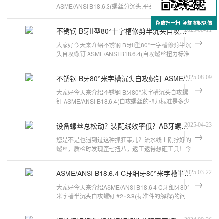
ASME/ANSI B18.6.3(螺丝分沉头,平头,盘头,圆头它
们有什么区别呢)的问题，以下是万
不锈钢 B牙II型80°十字槽修剪半沉头自攻螺钉 ASME/ANSI B18.6.4
2025-08-11
大家好今天来介绍不锈钢 B牙II型80°十字槽修剪半沉
头自攻螺钉 ASME/ANSI B18.6.4(自攻螺丝扭力标准
是怎样的呢)的问题，以下是万千
不锈钢 B牙80°米字槽沉头自攻螺钉 ASME/ANSI B18.6.4
2025-08-09
大家好今天来介绍不锈钢 B牙80°米字槽沉头自攻螺
钉 ASME/ANSI B18.6.4(自攻螺丝的扭力标准是多少
度)的问题，以下是万千紧固件小编
设备螺丝总松动？装配线效率低？AB牙螺钉ASME标准省50%工时
2025-04-23
您是不是也遇到过这种抓狂事儿？流水线上刚拧好的
螺丝，质检时发现歪七扭八，返工返得想砸工具！今
儿咱们就唠唠这个让老师傅都竖大拇指的
ASME/ANSI B18.6.4 C牙细牙80°米字槽半沉头自攻螺钉 #2~3/8
2025-03-22
大家好今天来介绍ASME/ANSI B18.6.4 C牙细牙80°
米字槽半沉头自攻螺钉 #2~3/8(标准件的解释)的问
题，以下是万千紧固件小编对此问题