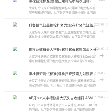
螺栓扭矩标准(螺栓扭矩标准参照表国标)
2024-09-26
大家好今天来介绍螺栓扭矩标准(螺丝的扭力标准有
哪些规格)的问题，以下是万千紧固件小编对此问题
的归纳整理，来看看吧。螺丝扭力国标
科鲁兹气缸盖螺栓拧紧力矩(在拧紧气缸盖螺栓时)
2024-09-14
大家好今天来介绍科鲁兹气缸盖螺栓拧紧力矩(缸盖
螺丝拧多少扭矩怎么算)的问题，以下是万千紧固件
小编对此问题的归纳整理，来看看吧。
螺栓及螺母最大扭矩(螺栓螺母螺帽怎么区分)
2024-09-12
大家好今天来介绍螺栓及螺母最大扭矩(88级m10的
螺母和螺栓拧紧的扭力值大概多少啊正常)的问题，
以下是万千紧固件小编对此问题的归
螺栓扭矩测试标准(螺栓扭矩预紧力对照表 国家标准)
2024-09-10
大家好今天来介绍螺栓扭矩测试标准(螺栓扭矩怎么
确定的)的问题，以下是万千紧固件小编对此问题的
归纳整理，来看看吧。螺丝扭力国标是
AB牙80°米字槽修剪大沉头自攻螺钉 ASME B18.6.3
2024-08-19
AB牙80°米字槽修剪大沉头自攻螺钉 ASME B18.6.3
的问题，以下是万千紧固件小编对此问题的归纳整