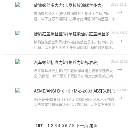
放油螺丝多大力(卡罗拉放油螺丝多大)
2023-12-27
放油螺丝多大力(途达放油螺丝力矩多大合适)的问
题，以下是万千紧固件小编对此问题的归纳整理，来
看看吧。afr摩托车放油螺丝的扭矩加
捷豹缸盖螺丝型号(单缸柴油机缸盖螺丝多大型号)
2023-12-27
捷豹缸盖螺丝型号(捷豹xf缸盖螺丝是多少扭力的)的
问题，以下是万千紧固件小编对此问题的归纳整理，
来看看吧。捷豹XJL4.2缸盖螺丝是不
汽车螺丝标准力矩(螺丝力矩标准表)
2023-12-26
汽车螺丝标准力矩(汽车轮胎螺丝扭力标准参照表大
全)的问题，以下是万千紧固件小编对此问题的归纳
整理，来看看吧。汽车轮胎螺丝扭力标
ASME/ANSI B18.13.1M-2-2003 AB牙米制米字槽盘头自攻螺钉和弹簧垫圈组合
2023-12-05
ASME/ANSI B18.13.1M-2-2003 AB牙米制米字槽盘
头自攻螺钉和弹簧垫圈组合的问题，以下是万千紧固
件小编对此问题的归纳整理，来看看吧
197
1
2
3
4
5
6
7
8
下一页
尾页