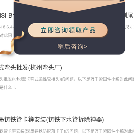
NSI B18.6.4-13-2005 T牙细牙80°开槽清根沉头
I B18.6.4-13-2005 T牙细牙80°开槽清根沉头割尾自攻螺钉 3(螺栓
对此问
式弯头批发(杭州弯头厂)
头批发(krhd型卡箍式柔性管接头)的问题，以下是万千紧固件小编对此
是什么卡
墨铸铁管卡箍安装(铸铁下水管拆除神器)
铁管卡箍安装(球墨铸铁防脱落卡子)的问题，以下是万千紧固件小编对此