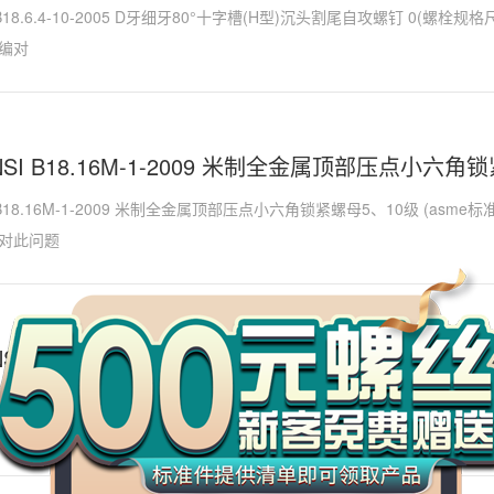
I B18.6.4-10-2005 D牙细牙80°十字槽(H型)沉头割尾自攻螺钉 0(
编对
ANSI B18.16M-1-2009 米制全金属顶部压点小六角
I B18.16M-1-2009 米制全金属顶部压点小六角锁紧螺母5、10级 (as
对此问题
万
千
工
NSI B18.6.5M-17-2000 T牙米制十字槽(H型)盘
品
I B18.6.5M-17-2000 T牙米制十字槽(H型)盘头割尾自攻螺钉 7(as
此问题的