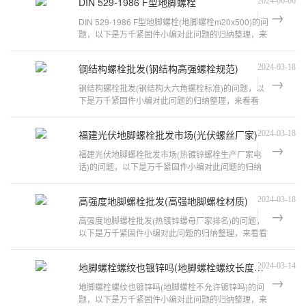
DIN 529-1986 F型地脚螺栓
2024-06-06
DIN 529-1986 F型地脚螺栓(地脚螺栓m20x500)的问
题，以下是万千紧固件小编对此问题的归纳整理，来
看看吧。螺丝如何检测螺杆表面检查
钢结构螺栓批发(钢结构高强螺栓规范)
2024-03-18
钢结构螺栓批发(钢结构大六角螺栓标准)的问题，以
下是万千紧固件小编对此问题的归纳整理，来看看
吧。五款钢结构螺栓产品介绍表面处理
福建光伏地脚螺栓批发市场(光伏螺丝厂家)
2024-03-18
福建光伏地脚螺栓批发市场(热镀锌螺栓生产厂家电
话)的问题，以下是万千紧固件小编对此问题的归纳
整理，来看看吧。热镀锌预埋螺丝厂家
高强度地脚螺栓批发(高强地脚螺栓材质)
2024-03-18
高强度地脚螺栓批发(热镀锌螺母厂家排名)的问题，
以下是万千紧固件小编对此问题的归纳整理，来看看
吧。地脚螺栓加工厂家地脚螺栓加工
地脚螺栓螺纹也镀锌吗(地脚螺栓螺纹长度有没有要求)
2024-03-14
地脚螺栓螺纹也镀锌吗(地脚螺栓不允许镀锌吗)的问
题，以下是万千紧固件小编对此问题的归纳整理，来