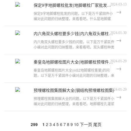
保定9字地脚螺栓批发(地脚螺栓厂家批发采购)
2024-03-13
保定9字地脚螺栓批发的问题，以下是万千紧固件小
编对此问题的归纳整理，来看看吧。什么是地脚螺
栓?用在什么地方?地脚螺栓是指的设备
内六角双头螺柱要多少钱(内六角双头螺柱标准)
2024-01-30
内六角双头螺柱要多少钱的问题，以下是万千紧固件
小编对此问题的归纳整理，来看看吧。双头螺栓种类
和用途有哪些?一般的，不叫"双头螺
秦皇岛地脚螺栓图片大全(地脚螺栓预埋件焊接图片大全)
2024-01-29
秦皇岛地脚螺栓图片大全(m52地脚螺栓重量)的问
题，以下是万千紧固件小编对此问题的归纳整理，来
看看吧。地脚螺栓孔灌浆是什么一，释义：
预埋螺栓图集图解大全(钢结构预埋螺栓图集)
2024-01-29
预埋螺栓图集图解大全的问题，以下是万千紧固件小
编对此问题的归纳整理，来看看吧。地脚螺栓孔灌浆
是什么浇灌基础时预先在基础内留出
299
1
2
3
4
5
6
7
8
9
10
下一页
尾页