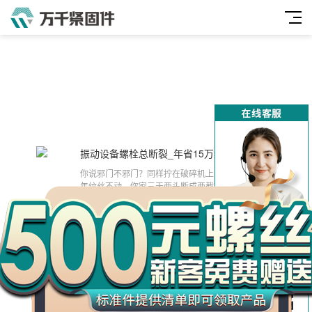
振动设备螺栓总断裂_年省15万维修费_美标方颈螺栓实测
2025-06-19
万
你说邪门不邪门？同样拧在破碎机上的螺栓，人家三
千
年纹丝不动，你家三天两头断成两截？我跟你说啊，
玄机全在这个​​ASME/ANSI B18.9-2003
工
设备基础总松动？A型地脚螺栓防松降本40%方案
2025-04-24
品
你见过五层楼高的机床半夜下沉吗？去年东莞机械厂
就出了这档子事——普通地脚螺栓用了半年就松动，
整台进口设备差点报废！换上这个GB 7
DIN 6900 十字槽盘头螺钉和鞍形弹簧垫圈 组合 M2.5~M10
2024-11-27
大家好今天来介绍DIN 6900 十字槽盘头螺钉和鞍形