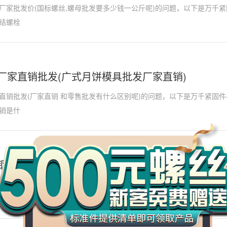
厂家批发价(国标螺丝,螺母批发要多少钱一公斤呢)的问题，以下是万千
结螺栓
厂家直销批发(广式月饼模具批发厂家直销)
直销批发(厂家直销 和零售批发有什么区别呢)的问题，以下是万千紧固
销是什
万
千
工
钢卡箍批发厂家(不锈钢卡套接头厂家批发)
品
箍批发厂家(不锈钢铸造厂商)的问题，以下是万千紧固件小编对此问题的
参数盘点