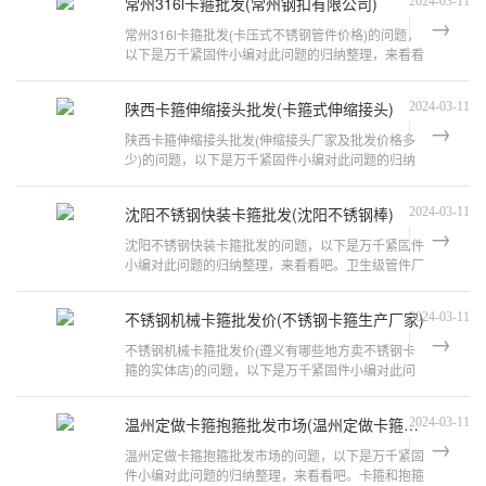
常州316l卡箍批发(常州钢扣有限公司)
2024-03-11
常州316l卡箍批发(卡压式不锈钢管件价格)的问题，
以下是万千紧固件小编对此问题的归纳整理，来看看
吧。泵房用316L薄壁不锈钢管应采用
陕西卡箍伸缩接头批发(卡箍式伸缩接头)
2024-03-11
陕西卡箍伸缩接头批发(伸缩接头厂家及批发价格多
少)的问题，以下是万千紧固件小编对此问题的归纳
整理，来看看吧。卡箍柔性伸缩接头?1
沈阳不锈钢快装卡箍批发(沈阳不锈钢棒)
2024-03-11
沈阳不锈钢快装卡箍批发的问题，以下是万千紧固件
小编对此问题的归纳整理，来看看吧。卫生级管件厂
家推荐、标准举例1、 温州市滋权阀
不锈钢机械卡箍批发价(不锈钢卡箍生产厂家)
2024-03-11
不锈钢机械卡箍批发价(遵义有哪些地方卖不锈钢卡
箍的实体店)的问题，以下是万千紧固件小编对此问
题的归纳整理，来看看吧。谁有不锈钢
温州定做卡箍抱箍批发市场(温州定做卡箍抱箍批发市场地址)
2024-03-11
温州定做卡箍抱箍批发市场的问题，以下是万千紧固
件小编对此问题的归纳整理，来看看吧。卡箍和抱箍